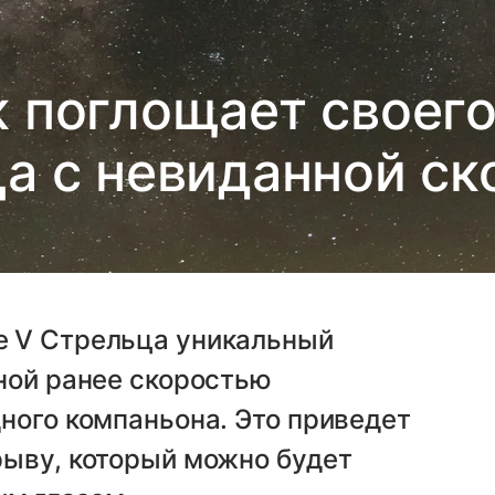
 поглощает своег
а с невиданной с
е V Стрельца уникальный
ной ранее скоростью
ного компаньона. Это приведет
рыву, который можно будет