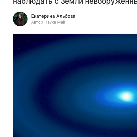
наблюдать с Земли невооруженны
Екатерина Альбова
Автор Наука Mail