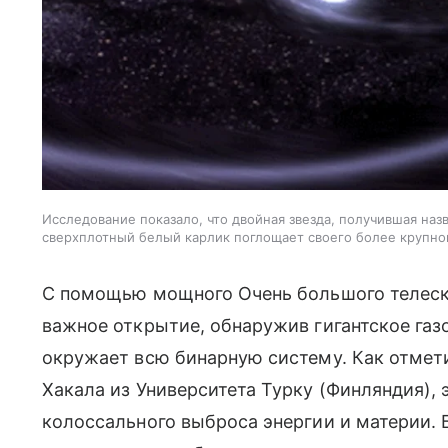
Исследование показало, что двойная звезда, получившая наз
сверхплотный белый карлик поглощает своего более крупно
С помощью мощного Очень большого телеск
важное открытие, обнаружив гигантское газ
окружает всю бинарную систему. Как отмет
Хакала из Университета Турку (Финляндия),
колоссального выброса энергии и материи. 