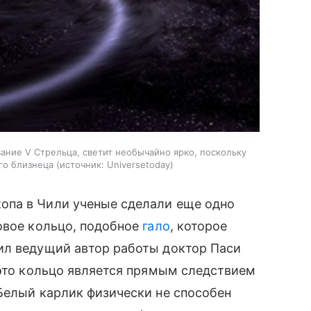
вание V Стрельца, светит необычайно ярко, поскольку
го близнеца
источник:
Universetoday
опа в Чили ученые сделали еще одно
овое кольцо, подобное
гало
, которое
ил ведущий автор работы доктор Паси
 это кольцо является прямым следствием
Белый карлик физически не способен