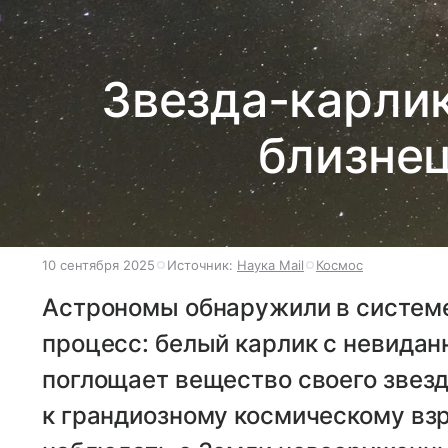
Звезда-карлик
близнец
10 сентября 2025
Источник:
Наука Mail
Космос
Астрономы обнаружили в систем
процесс: белый карлик с невидан
поглощает вещество своего звезд
к грандиозному космическому вз