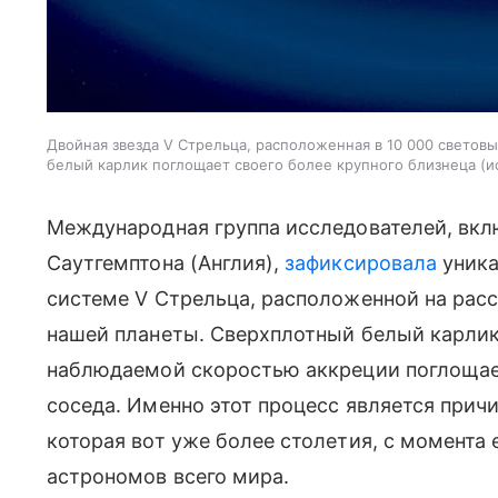
Двойная звезда V Стрельца, расположенная в 10 000 световы
белый карлик поглощает своего более крупного близнеца
и
Международная группа исследователей, вкл
Саутгемптона (Англия),
зафиксировала
уника
системе V Стрельца, расположенной на расс
нашей планеты. Сверхплотный белый карлик 
наблюдаемой скоростью аккреции поглощае
соседа. Именно этот процесс является прич
которая вот уже более столетия, с момента е
астрономов всего мира.