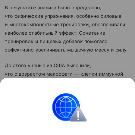
В результате анализа было определено,
что физические упражнения, особенно силовые
и многокомпонентные тренировки, обеспечивали
наиболее стабильный эффект. Сочетание
тренировок и пищевых добавок помогало
эффективно увеличивать мышечную массу и силу.
До этого ученые из США выяснили,
что с возрастом макрофаги — клетки иммунной
системы, очищающие организм от клеточного
«мусора», — перестают эффективно уничтожать
отработавшие нейтрофилы.
Долголетие