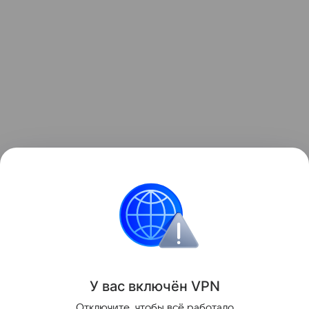
Ранее Наука Mail
писала
, что гробница бронзового
века в ОАЭ использовалась более тысячи лет.
История
Археология
Европа
У вас включ
ён
V
P
N
Поделиться
Отключите, чтобы всё работало