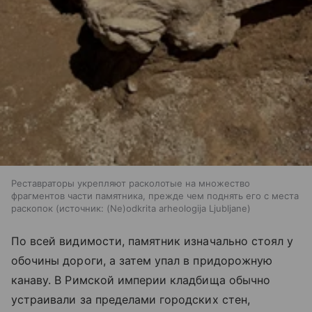
Реставраторы укрепляют расколотые на множество
фрагментов части памятника, прежде чем поднять его с места
раскопок
источник:
(Ne)odkrita arheologija Ljubljane
По всей видимости, памятник изначально стоял у
обочины дороги, а затем упал в придорожную
канаву. В Римской империи кладбища обычно
устраивали за пределами городских стен,