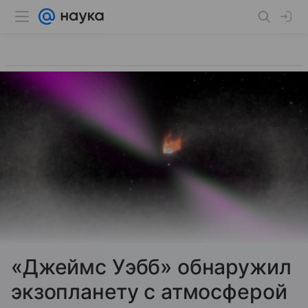
«Джеймс Уэбб» обнаружил
экзопланету с атмосферой