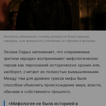
Эксперты объяснили, почему эллины не были единым
народом, а их внешность отличалась от образов в фильмах
Оксана Седых напоминает, что современные
зрители нередко воспринимают мифологических
героев как персонажей исторических хроник или,
наоборот, считают их полностью вымышленными.
Между тем для древних греков мифы были
способом объяснить происхождение мира, власти,
обычаев и собственного прошлого.
«Мифология не была историей в