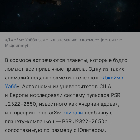
«Джеймс Уэбб» заметил аномалию в космосе
источник:
Midjourney
В космосе встречаются планеты, которые будто
ломают все привычные правила. Одну из таких
аномалий недавно заметил телескоп «
Джеймс
Уэбб
». Астрономы из университетов США
и Европы исследовали систему пульсара PSR
J2322−2650, известного как «черная вдова»,
и в препринте на arXiv
описали
необычную
планету-компаньон — PSR J2322−2650b,
сопоставимую по размеру с Юпитером.