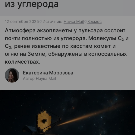
из углерода
12 сентября 2025
Источник:
Наука Mail
Космос
Атмосфера экзопланеты у пульсара состоит
почти полностью из углерода. Молекулы C₂ и
C₃, ранее известные по хвостам комет и
огню на Земле, обнаружены в колоссальных
количествах.
Екатерина Морозова
Автор Наука Mail