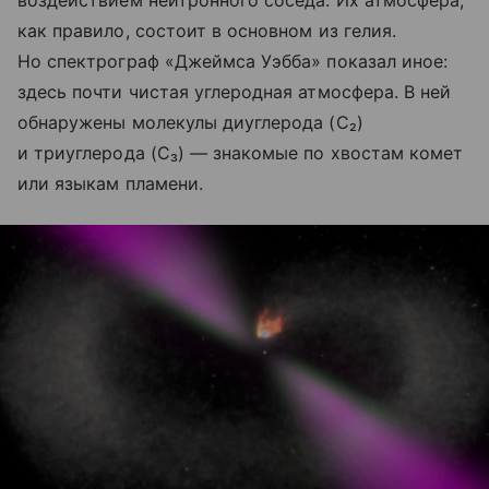
воздействием нейтронного соседа. Их атмосфера,
как правило, состоит в основном из гелия.
Но спектрограф «Джеймса Уэбба» показал иное:
здесь почти чистая углеродная атмосфера. В ней
обнаружены молекулы диуглерода (C₂)
и триуглерода (C₃) — знакомые по хвостам комет
или языкам пламени.