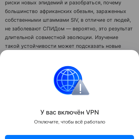
риски новых эпидемий и разобраться, почему
большинство африканских обезьян, зараженных
собственными штаммами SIV, в отличие от людей,
не заболевают СПИДом — вероятно, это результат
длительной совместной эволюции. Изучение
такой устойчивости может подсказать новые
подходы к лечению и профилактике ВИЧ.
Ранее Наука Mail
писала
, что раскрыто, когда
нейроны начинают делиться на типы.
Эволюция
Вирус
У вас включ
ён
V
P
N
Поделиться
Отключите, чтобы всё работало