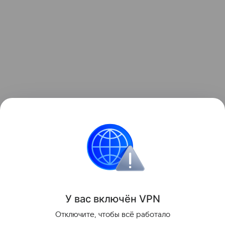
Ранее рекордные засухи
обнажили
более 200
немецких кораблей у берегов Сербии.
Засуха
Корабль
У вас включ
ён
V
P
N
Поделиться
Отключите, чтобы всё работало