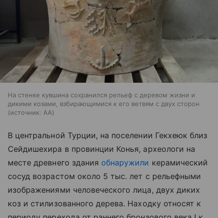
На стенке кувшина сохранился рельеф с деревом жизни и
дикими козами, взбирающимися к его ветвям с двух сторон
источник:
AA
В центральной Турции, на поселении Гекхеюк близ
Сейдишехира в провинции Конья, археологи на
месте древнего здания
обнаружили
керамический
сосуд возрастом около 5 тыс. лет с рельефными
изображениями человеческого лица, двух диких
коз и стилизованного дерева. Находку относят к
периоду перехода от раннего бронзового века I к