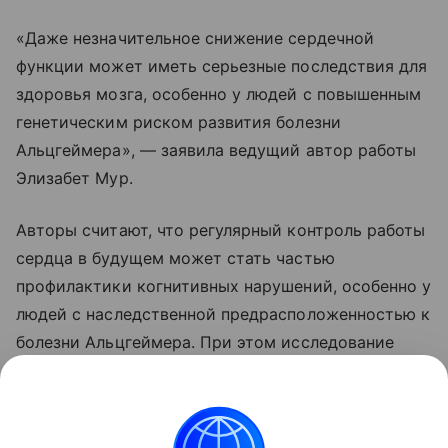
«Даже незначительное снижение сердечной
функции может иметь серьезные последствия для
здоровья мозга, особенно у людей с повышенным
генетическим риском развития болезни
Альцгеймера», — заявила ведущий автор работы
Элизабет Мур.
Авторы считают, что регулярный контроль работы
сердца в будущем может стать частью
профилактики когнитивных нарушений, особенно у
людей с наследственной предрасположенностью к
болезни Альцгеймера. При этом исследование
показывает связь между состояниями, но не
доказывает, что снижение сердечного выброса
напрямую вызывает ухудшение памяти.