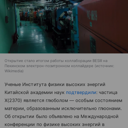
Открытие стало итогом работы коллаборации BESIII на
Пекинском электрон-позитронном коллайдере
источник:
Wikimedia
Ученые Института физики высоких энергий
Китайской академии наук
подтвердили
: частица
X(2370) является глюболом — особым состоянием
материи, образованным исключительно глюонами.
Об открытии было объявлено на Международной
конференции по физике высоких энергий в