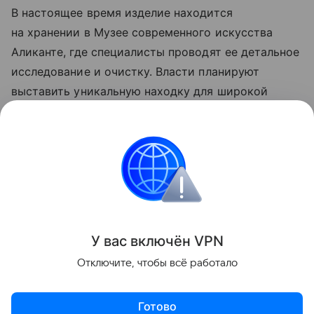
В настоящее время изделие находится
на хранении в Музее современного искусства
Аликанте, где специалисты проводят ее детальное
исследование и очистку. Власти планируют
выставить уникальную находку для широкой
публики до конца года, после чего будет принято
окончательное решение о ее постоянном
музейном размещении.
История
Археология
Поделиться
У вас включ
ён
V
P
N
Отключите, чтобы всё работало
Готово