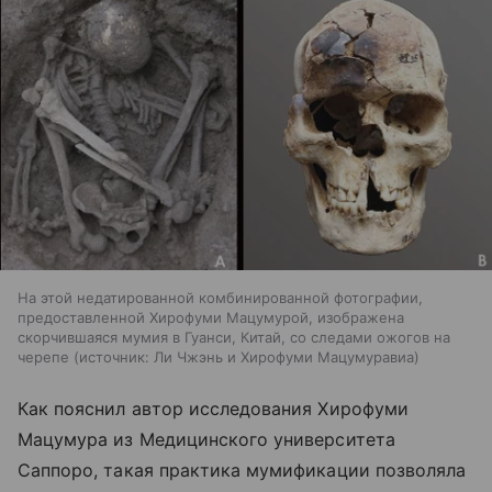
На этой недатированной комбинированной фотографии,
предоставленной Хирофуми Мацумурой, изображена
скорчившаяся мумия в Гуанси, Китай, со следами ожогов на
черепе
источник:
Ли Чжэнь и Хирофуми Мацумуравиа
Как пояснил автор исследования Хирофуми
Мацумура из Медицинского университета
Саппоро, такая практика мумификации позволяла