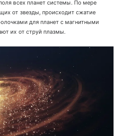
поля всех планет системы. По мере
щих от звезды, происходит сжатие
болочками для планет с магнитными
ют их от струй плазмы.