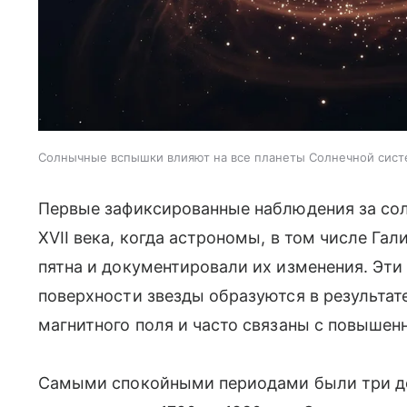
Солнычные вспышки влияют на все планеты Солнечной сис
Первые зафиксированные наблюдения за сол
XVII века, когда астрономы, в том числе Га
пятна и документировали их изменения. Эти
поверхности звезды образуются в результат
магнитного поля и часто связаны с повышен
Самыми спокойными периодами были три дес