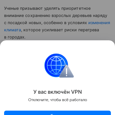
Ученые призывают уделять приоритетное
внимание сохранению взрослых деревьев наряду
с посадкой новых, особенно в условиях
изменения
климата
, которое усиливает риски перегрева
в городах.
Ранее мы
рассказывали
, почему осины могут
стать естественным буфером против
лесных
пожаров
.
Здоровье
Человек
Город
Деревья
У вас включ
ён
V
P
N
Поделиться
Отключите, чтобы всё работало