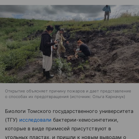
Открытие объясняет причину пожаров и дает представление
о способах их предотвращения
источник:
Ольга Карначук
Биологи Томского государственного университета
(ТГУ)
исследовали
бактерии-хемосинтетики,
которые в виде примесей присутствуют в
угольных пластах, и пришли к новым выводам о