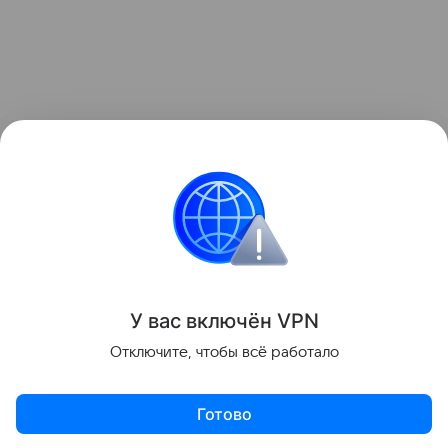
А ранее мы уже рассказывали, какие продукты
нельзя вместе хранить
в
холодильнике
.
Питание
Диета
Ягоды
У вас включ
ён
V
P
N
Поделиться
Отключите, чтобы всё работало
Готово