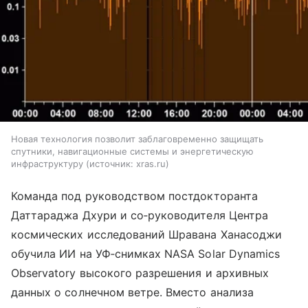
Новая технология позволит заблаговременно защищать
спутники, навигационные системы и энергетическую
инфраструктуру
источник:
xras.ru
Команда под руководством постдокторанта
Даттараджа Дхури и со‑руководителя Центра
космических исследований Шравана Ханасоджи
обучила ИИ на УФ‑снимках NASA Solar Dynamics
Observatory высокого разрешения и архивных
данных о солнечном ветре. Вместо анализа