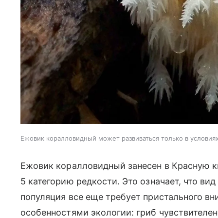
Ежовик коралловидный может развиваться только в условия
Ежовик коралловидный занесен в Красную к
5 категорию редкости. Это означает, что ви
популяция все еще требует пристального вни
особенностями экологии: гриб чувствителе