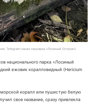
ник:
Telegram-канал нацпарка «Лосиный Остров»
сов национального парка «Лосиный
дкий ежовик коралловидный (Hericium
й морской коралл или пушистую белую
лучил свое название, сразу привлекла