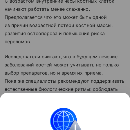
С возрастом внутренние часы костных клеток
начинают работать менее слаженно.
Предполагается что это может быть одной
из причин возрастной потери костной массы,
развития остеопороза и повышения риска
переломов.
Исследователи считают, что в будущем лечение
заболеваний костей может учитывать не только
выбор препаратов, но и время их приема.
Пока же специалисты рекомендуют поддерживать
естественные биологические ритмы: соблюдать
режим сна, чаще бывать на дневном свету,
не откладывать прием пищи на поздний вечер
и регулярно заниматься физической активностью.