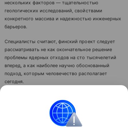
нескольких факторов — тщательностью
геологических исследований, свойствами
конкретного массива и надежностью инженерных
барьеров.
Специалисты считают, финский проект следует
рассматривать не как окончательное решение
проблемы ядерных отходов на сто тысячелетий
вперед, а как наиболее научно обоснованный
подход, которым человечество располагает
сегодня.
Ранее мы рассказывали, как радиохимики
проводят
мониторинг радиоактивного
загрязнения Курил от «Фукусимы».