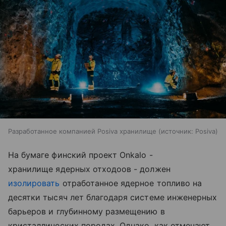
Разработанное компанией Posiva хранилище
источник:
Posiva
На бумаге финский проект Onkalo -
хранилище ядерных отходоов - должен
изолировать
отработанное ядерное топливо на
десятки тысяч лет благодаря системе инженерных
барьеров и глубинному размещению в
кристаллических породах. Однако, как отмечают