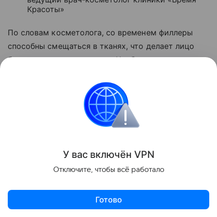
Красоты»
По словам косметолога, со временем филлеры
способны смещаться в тканях, что делает лицо
более отечным и тяжелым. Чтобы снизить риск
подобных осложнений, она рекомендует
проходить процедуры только в лицензированных
медицинских клиниках и обращаться к врачам с
профильной подготовкой.
Ранее химик из Казани объяснила,
как правильно
хранить косметику в жару
.
У вас включ
ён
V
P
N
Отключите, чтобы всё работало
Медицина
Здоровье
Женщины
Готово
Поделиться