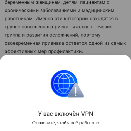
беременным женщинам, детям, пациентам с
хроническими заболеваниями и медицинским
работникам. Именно эти категории находятся в
группе повышенного риска тяжелого течения
гриппа и развития осложнений, поэтому
своевременная прививка остается одной из самых
эффективных мер профилактики.
Ранее врач-терапевт Александра Куденко
назвала
симптомы
, которые после 50 лет нельзя
игнорировать.
Медицина
Здоровье
У вас включ
ён
V
P
N
Поделиться
Отключите, чтобы всё работало