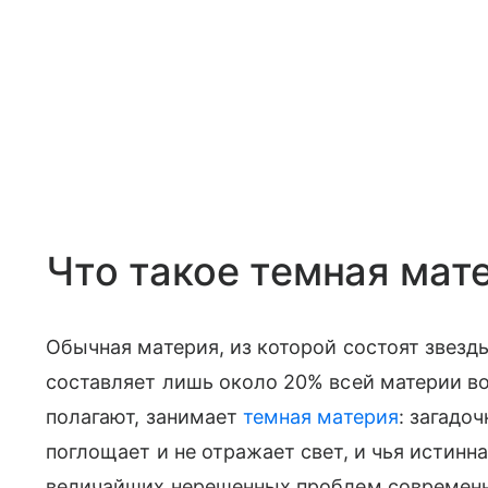
Что такое темная мат
Обычная материя, из которой состоят звезды
составляет лишь около 20% всей материи во
полагают, занимает
темная материя
: загадо
поглощает и не отражает свет, и чья истинн
величайших нерешенных проблем современн