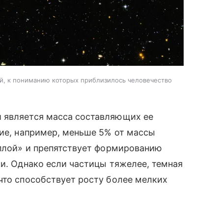
ой, к пониманию которых приблизилось человечество
 является масса составляющих ее
кие, например, меньше 5% от массы
еплой» и препятствует формированию
ки. Однако если частицы тяжелее, темная
что способствует росту более мелких