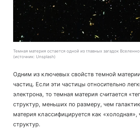
Темная материя остается одной из главных загадок Вселенн
источник:
Unsplash
Одним из ключевых свойств темной материи
частиц. Если эти частицы относительно лег
электрона, то темная материя считается «т
структур, меньших по размеру, чем галакти
материя классифицируется как «холодная», 
структур.