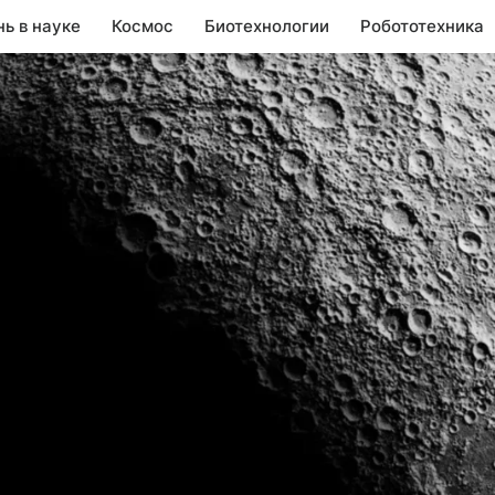
нь в науке
Космос
Биотехнологии
Робототехника