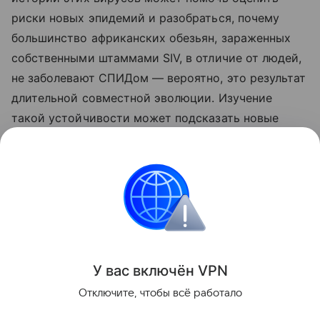
риски новых эпидемий и разобраться, почему
большинство африканских обезьян, зараженных
собственными штаммами SIV, в отличие от людей,
не заболевают СПИДом — вероятно, это результат
длительной совместной эволюции. Изучение
такой устойчивости может подсказать новые
подходы к лечению и профилактике ВИЧ.
Ранее Наука Mail
писала
, что раскрыто, когда
нейроны начинают делиться на типы.
Эволюция
Вирус
У вас включ
ён
V
P
N
Поделиться
Отключите, чтобы всё работало