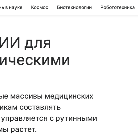
нь в науке
Космос
Биотехнологии
Робототехника
 ИИ для
ническими
ые массивы медицинских
дикам составлять
е управляется с рутинными
мы растет.