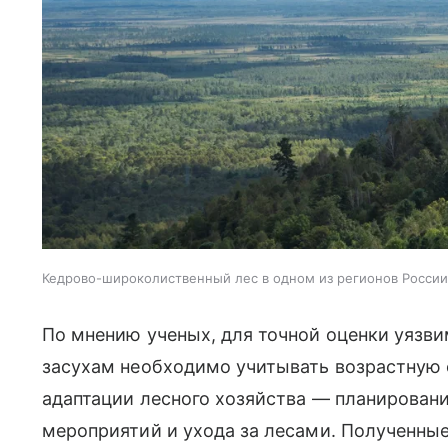
Кедрово-широколиственный лес в одном из регионов России
По мнению ученых, для точной оценки уязв
засухам необходимо учитывать возрастную 
адаптации лесного хозяйства — планировани
мероприятий и ухода за лесами. Полученны