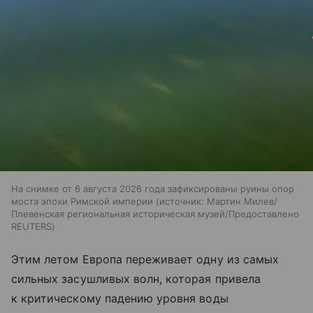
На снимке от 6 августа 2026 года зафиксированы руины опор
моста эпохи Римской империи
источник:
Мартин Милев/
Плевенская региональная историческая музей/Предоставлено
REUTERS
Этим летом Европа переживает одну из самых
сильных засушливых волн, которая привела
к критическому падению уровня воды