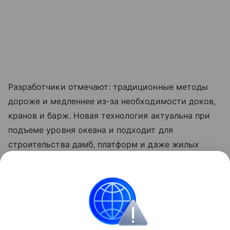
Разработчики отмечают: традиционные методы
дороже и медленнее из-за необходимости доков,
кранов и барж. Новая технология актуальна при
подъеме уровня океана и подходит для
строительства дамб, платформ и даже жилых
комплексов в море.
Ранее ученые
проверили
секреты строительства
бронзового века на практике.