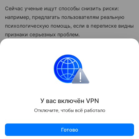
Сейчас ученые ищут способы снизить риски:
например, предлагать пользователям реальную
психологическую помощь, если в переписке видны
признаки серьезных проблем.
Ранее Наука Mail
рассказывала
о том, что почему
мозг страдает от современной жизни:
исследование.
Психология
Искусственный интеллект
У вас включ
ён
V
P
N
Поделиться
Отключите, чтобы всё работало
Готово