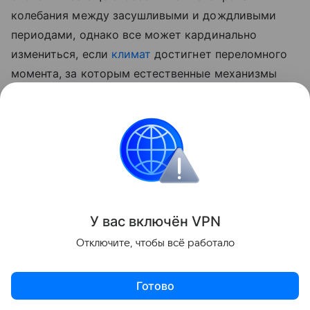
колебания между засушливыми и дождливыми
периодами, однако все может кардинально
измениться, если
климат
достигнет переломного
момента, за которым естественные механизмы
саморегуляции окончательно выйдут из строя.
Ранее Наука Mail
рассказывала
о том, как Эль-
Ниньо может изменить погоду в России.
Россия
Засуха
Климат
У вас включ
ён
V
P
N
Поделиться
Отключите, чтобы всё работало
Готово