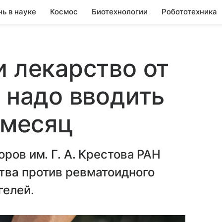
нь в науке
Космос
Биотехнологии
Робототехника
и лекарство от
е надо вводить
 месяц
ров им. Г. А. Крестова РАН
тва против ревматоидного
гелей.