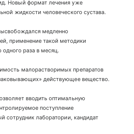
ид. Новый формат лечения уже
льной жидкости человеческого сустава.
 высвобождался медленно
лей, применение такой методики
 одного раза в месяц.
римость малорастворимых препаратов
«упаковывающих» действующее вещество.
позволяет вводить оптимальную
онтролируемое поступление
ный сотрудник лаборатории, кандидат