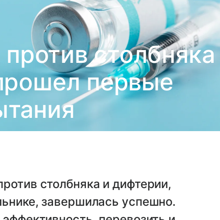
 против столбняка
прошел первые
ытания
ротив столбняка и дифтерии,
льнике, завершилась успешно.
 эффективность, перевозить и