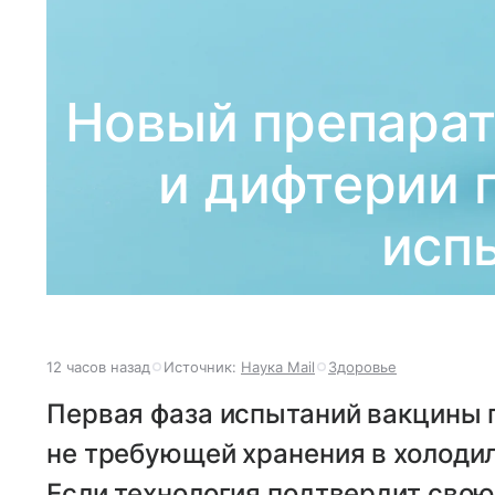
Новый препарат
и дифтерии 
исп
12 часов назад
Источник:
Наука Mail
Здоровье
Первая фаза испытаний вакцины п
не требующей хранения в холоди
Если технология подтвердит свою