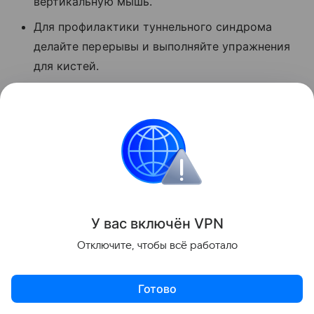
вертикальную мышь.
Для профилактики туннельного синдрома
делайте перерывы и выполняйте упражнения
для кистей.
У вас включ
ён
V
P
N
Отключите, чтобы всё работало
Готово