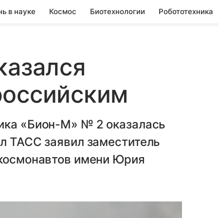
нь в науке
Космос
Биотехнологии
Робототехника
казался
российским
ика «Бион-М» № 2 оказалась
ил ТАСС заявил заместитель
 космонавтов имени Юрия