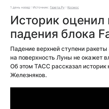
1 день назад
Источник:
Газета.Ру
Космос
Историк оценил
падения блока Fa
Падение верхней ступени ракеты 
на поверхность Луны не окажет в
Об этом ТАСС рассказал историк
Железняков.