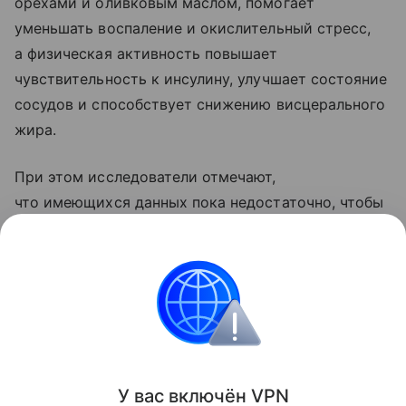
орехами и оливковым маслом, помогает
уменьшать воспаление и окислительный стресс,
а физическая активность повышает
чувствительность к инсулину, улучшает состояние
сосудов и способствует снижению висцерального
жира.
При этом исследователи отмечают,
что имеющихся данных пока недостаточно, чтобы
утверждать, что совместное применение диеты
и тренировок дает значительно больший эффект,
чем каждый из этих методов по отдельности.
Сердце
Поделиться
У вас включ
ён
V
P
N