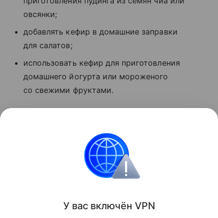
приготовления пудинга из семян чиа или
овсянки;
добавлять кефир в домашние заправки
для салатов;
использовать кефир для приготовления
домашнего йогурта или мороженого
со свежими фруктами.
Ранее Наука Mail
рассказывала
, что ученые нашли
100% альтернативу молочному сырью для
изготовления кефира.
Питание
Здоровье
У вас включ
ён
V
P
N
Поделиться