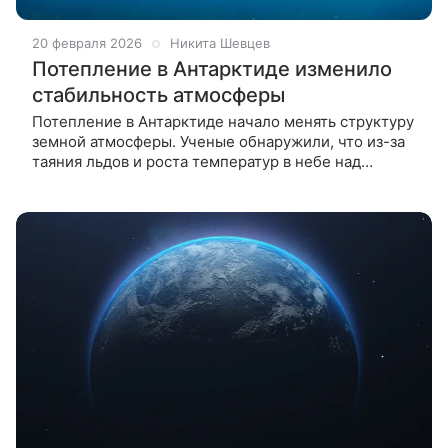
20 февраля 2026
Никита Шевцев
Потепление в Антарктиде изменило
стабильность атмосферы
Потепление в Антарктиде начало менять структуру
земной атмосферы. Ученые обнаружили, что из-за
таяния льдов и роста температур в небе над
континентом все чаще возникают внутренние
гравитационные волны. Эти