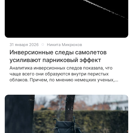
31 января 2026
Никита Микрюков
Инверсионные следы самолетов
усиливают парниковый эффект
Аналитика инверсионных следов показала, что
чаще всего они образуются внутри перистых
облаков. Причем, по мнению немецких ученых,
влияние выхлопов авиации на климате
недооценено. Группа ученых из Юлихского