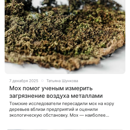
7 декабря 2025
Татьяна Шункова
Мох помог ученым измерить
загрязнение воздуха металлами
Томские исследователи пересадили мох на кору
деревьев вблизи предприятий и оценили
экологическую обстановку. Мох — наиболее
признанный метод биоиндикации, так как
он не имеет корневой системы, получает