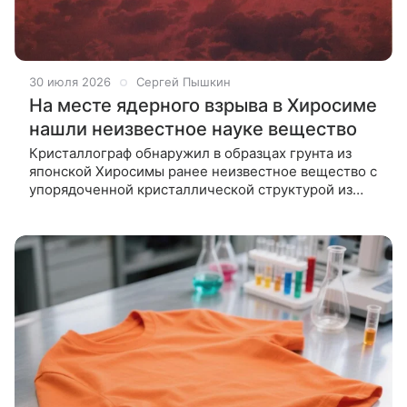
30 июля 2026
Сергей Пышкин
На месте ядерного взрыва в Хиросиме
нашли неизвестное науке вещество
Кристаллограф обнаружил в образцах грунта из
японской Хиросимы ранее неизвестное вещество с
упорядоченной кристаллической структурой из
пяти металлов — хиросимаит. Итальянский геолог и
кристаллограф Лука Бинди