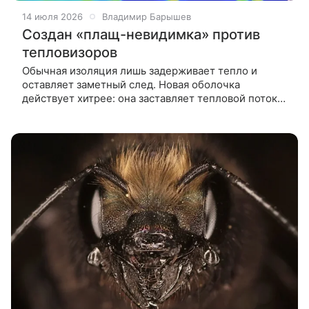
14 июля 2026
Владимир Барышев
Создан «плащ-невидимка» против
тепловизоров
Обычная изоляция лишь задерживает тепло и
оставляет заметный след. Новая оболочка
действует хитрее: она заставляет тепловой поток
обходить спрятанный предмет, будто его вовсе нет.
Исследование инженеров