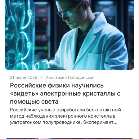
21 июля 2026
Анастасия Побединская
Российские физики научились
«видеть» электронные кристаллы с
помощью света
Российские ученые разработали бесконтактный
метод наблюдения электронного кристалла в
ультратонком полупроводнике. Эксперимент
показал, что при охлаждении до −247 °C электроны
выстраиваются в регулярную