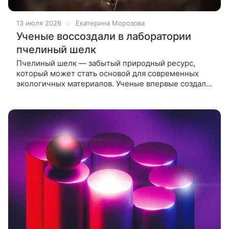
13 июля 2026
Екатерина Морозова
Ученые воссоздали в лаборатории
пчелиный шелк
Пчелиный шелк — забытый природный ресурс,
который может стать основой для современных
экологичных материалов. Ученые впервые создали
из него пленку, изучив свойства коконов синей
садовой пчелы. В мире все