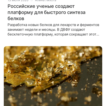
13 июля 2026
Алина Лихота
Российские ученые создают
платформу для быстрого синтеза
белков
Разработка новых белков для лекарств и ферментов
занимает недели и месяцы. В ДВФУ создают
бесклеточную платформу, которая сокращает этот
путь до нескольких дней и позволяет проверять
сотни молекул за раз. В