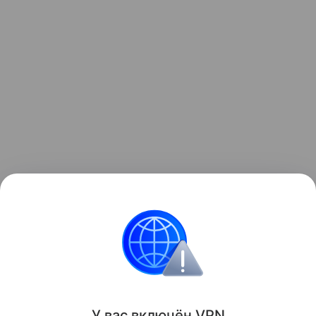
Ранее Наука Mail
рассказывала
о том, что ИИ
может усилить чувство одиночества.
Социология
Общество
У вас включ
ён
V
P
N