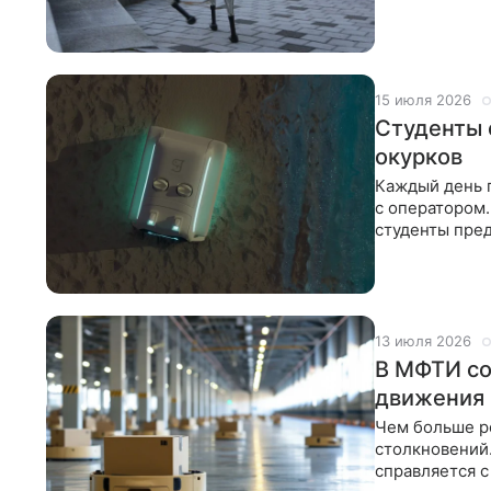
Исследование
15 июля 2026
Студенты 
окурков
Каждый день 
с оператором.
студенты пре
песок и
13 июля 2026
В МФТИ со
движения 
Чем больше р
столкновений.
справляется с