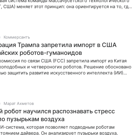
овая система команды Массачусетского технологического
T, США) меняет этот принцип: она ориентируется на то, где
Коммерсантъ
ация Трампа запретила импорт в США
айских роботов-гуманоидов
омиссия по связи США (FCC) запретила импорт из Китая
коподобных и четвероногих роботов. Решение обосновано
ью защитить развитие искусственного интеллекта (ИИ)
Марат Ахметов
 робот научился распознавать стресс
по пузырькам воздуха
ИИ-система, которая позволяет подводным роботам
стоянием дайвера. Он анализирует пузырьки воздуха,