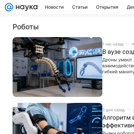
Новости
Статьи
Открытия
Де
Роботы
1 час назад
В вузе со
Дроны умеют л
взаимодейств
гибкий манипу
открывать две
2 дня назад
Алгоритм 
эффективн
Рывки робото