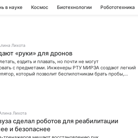
нь в науке
Космос
Биотехнологии
Робототехника
Алина Лихота
здают «руки» для дронов
етать, ездить и плавать, но почти не могут
овать с предметами. Инженеры РТУ МИРЭА создают легкий
лятор, который позволит беспилотникам брать пробы,
ри и
Алина Лихота
вуза сделал роботов для реабилитации
ее и безопаснее
в-тренажеров мешают восстановлению рук.