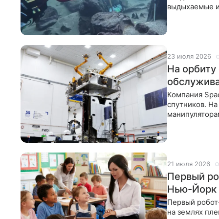
выдыхаемые и
признаки стре
23 июля 2026
На орбиту
обслужива
Компания Spa
спутников. На
манипулятора
Рассказываем,
21 июля 2026
Первый ро
Нью-Йорк
Первый робот
на землях пле