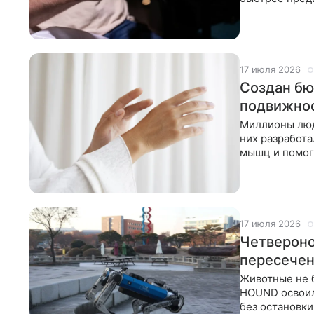
спидкубера-ч
17 июля 2026
Создан бю
подвижно
Миллионы люде
них разработа
мышц и помога
ниже
17 июля 2026
Четвероно
пересечен
Животные не б
HOUND освоил
без остановки