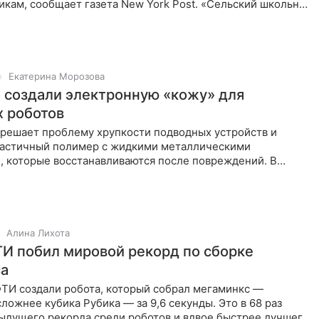
кам, сообщает газета New York Post. «Сельский школьный
ре штата
Екатерина Морозова
создали электронную «кожу» для
 роботов
 решает проблему хрупкости подводных устройств и
ластичный полимер с жидкими металлическими
, которые восстанавливаются после повреждений. В
ологию планируют
Алина Лихота
И побил мировой рекорд по сборке
са
И создали робота, который собрал мегаминкс —
ложнее кубика Рубика — за 9,6 секунды. Это в 68 раз
ыдущего рекорда среди роботов и вдвое быстрее лучшего