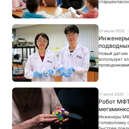
старшеклассни
округ на севе
20 июля 2026
Инженеры 
подводных
Новый датчик
использует э
проводниками
будущем техн
17 июля 2026
Робот МФТ
мегаминк
Инженеры МФТ
головоломку с
быстрее пред