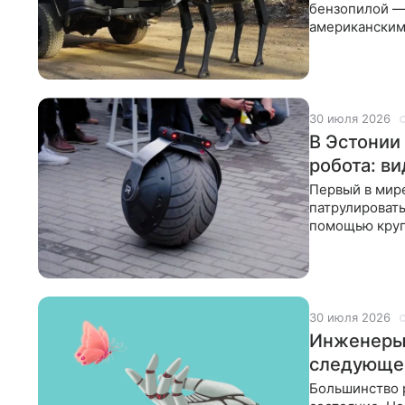
бензопилой — 
американским
стартап Satyr
30 июля 2026
В Эстонии
робота: в
Первый в мир
патрулировать
помощью круг
его первым у
30 июля 2026
Инженеры 
следующе
Большинство 