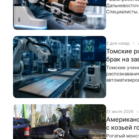
Дальневосточн
Специалисты 
(ДВФУ) разра
2 дня назад
Томские р
брак на за
Томские учены
распознавания
автоматизиров
производстве
31 июля 2026
Американс
с козьей 
Рогатый монст