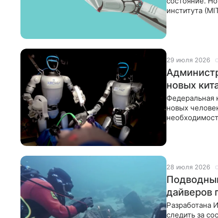
состояние. Н
института (MI
робот
29 июля 2026
Администр
новых кит
Федеральная к
новых челове
необходимост
в стране
28 июля 2026
Подводный
дайверов 
Разработана 
следить за со