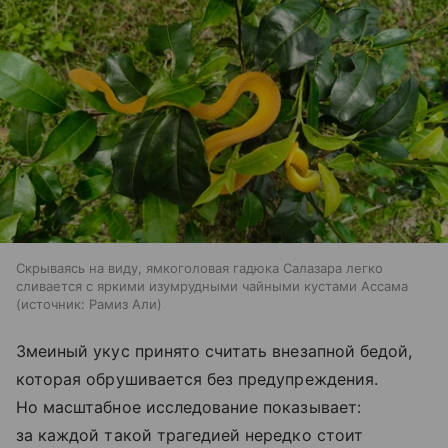
Скрываясь на виду, ямкоголовая гадюка Салазара легко
сливается с яркими изумрудными чайными кустами Ассама
источник:
Рамиз Али
Змеиный укус принято считать внезапной бедой,
которая обрушивается без предупреждения.
Но масштабное исследование показывает:
за каждой такой трагедией нередко стоит