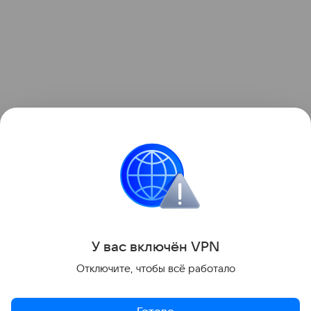
Ранее Наука Mail
рассказывала
о том, что тяжелое
течение ковида пробуждает спящие вирусы.
Микробиология
Вирус
У вас включ
ён
V
P
N
Поделиться
Отключите, чтобы всё работало