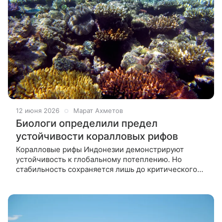
12 июня 2026
Марат Ахметов
Биологи определили предел
устойчивости коралловых рифов
Коралловые рифы Индонезии демонстрируют
устойчивость к глобальному потеплению. Но
стабильность сохраняется лишь до критического
порога теплового стресса в 12 недель, после
которого резко возрастает риск их