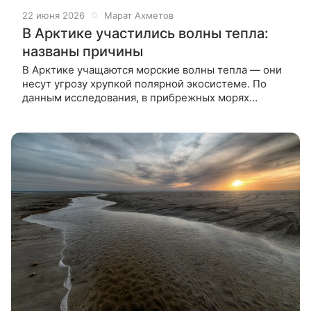
22 июня 2026
Марат Ахметов
В Арктике участились волны тепла:
названы причины
В Арктике учащаются морские волны тепла — они
несут угрозу хрупкой полярной экосистеме. По
данным исследования, в прибрежных морях
температура поверхности растет на 0,6 градуса за
десятилетие, а аномальная жара