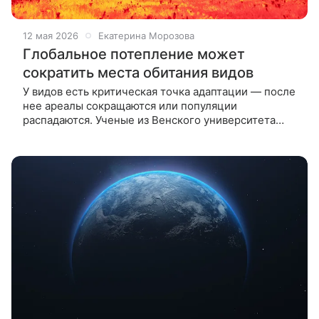
12 мая 2026
Екатерина Морозова
Глобальное потепление может
сократить места обитания видов
У видов есть критическая точка адаптации — после
нее ареалы сокращаются или популяции
распадаются. Ученые из Венского университета
выяснили, что определяет этот предел.
Биоматематики из Венского университета