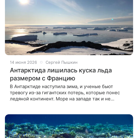
14 июня 2026
Сергей Пышкин
Антарктида лишилась куска льда
размером с Францию
В Антарктиде наступила зима, и ученые бьют
тревогу из-за гигантских потерь, которые понес
ледяной континент. Море на западе так и не
покрылось льдом после рекордных волн тепла,
которые обрушились на регион в