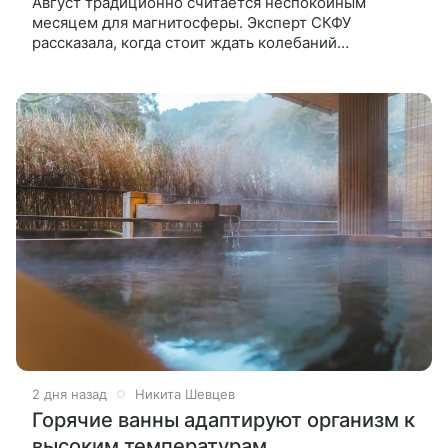
Август традиционно считается неспокойным
месяцем для магнитосферы. Эксперт СКФУ
рассказала, когда стоит ждать колебаний
геомагнитного фона. Инженер-физик кафедры
теоретической и математической физики
2 дня назад
Никита Шевцев
Горячие ванны адаптируют организм к
высоким температурам