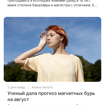
преподавать в колледже Майами-Дейд в 18 лет,
имея степени бакалавра и магистра с отличием. Его
студенты часто старше него, но это не мешает ему
вести занятия по
2 дня назад
Алина Лихота
Ученый дала прогноз магнитных бурь
на август