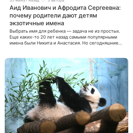
35 минут назад
3 автора
Аид Иванович и Афродита Сергеевна:
почему родители дают детям
экзотичные имена
Выбрать имя для ребенка — задача не из простых.
Еще каких-то 20 лет назад самыми популярными
имена были Никита и Анастасия. Но сегодняшние
родители, к слову, носители этих самых имен, хотят
выделить чадо — а