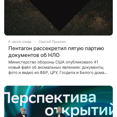
6 часов назад
Сергей Пышкин
Пентагон рассекретил пятую партию
документов об НЛО
Министерство обороны США опубликовало 41
новый файл об аномальных явлениях: документы,
фото и видео из ФБР, ЦРУ, Госдепа и Белого дома
охватывают период с 1950 года. Министерство
войны США 7 августа выпустило