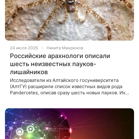
24 июля 2026
Никита Микрюков
Российские арахнологи описали
шесть неизвестных пауков-
лишайников
Исследователи из Алтайского госуниверситета
(АлтГУ) расширили список известных видов рода
Pandercetes, описав сразу шесть новых пауков. Их
особенность заключается в том, что они мастерски
маскируются под кору и