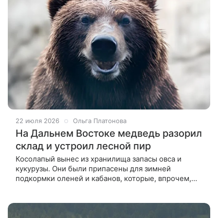
22 июля 2026
Ольга Платонова
На Дальнем Востоке медведь разорил
склад и устроил лесной пир
Косолапый вынес из хранилища запасы овса и
кукурузы. Они были припасены для зимней
подкормки оленей и кабанов, которые, впрочем,
тоже не остались в стороне и присоединились к
фуршету. Целая история про дележ