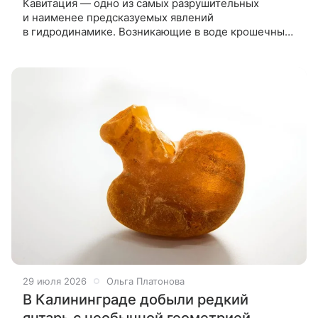
Кавитация — одно из самых разрушительных
и наименее предсказуемых явлений
в гидродинамике. Возникающие в воде крошечные
пузырьки при схлопывании создают температуру
до 20 тыс. градусов Цельсия и сверхзвуковые
29 июля 2026
Ольга Платонова
В Калининграде добыли редкий
янтарь с необычной геометрией