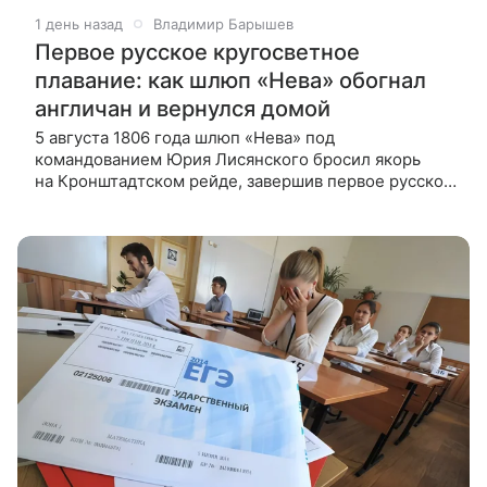
1 день назад
Владимир Барышев
Первое русское кругосветное
плавание: как шлюп «Нева» обогнал
англичан и вернулся домой
5 августа 1806 года шлюп «Нева» под
командованием Юрия Лисянского бросил якорь
на Кронштадтском рейде, завершив первое русское
кругосветное плавание. За три года экипаж
пересек три океана, помог отбить Ситку