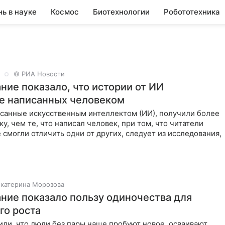
нь в науке
Космос
Биотехнологии
Робототехника
© РИА Новости
ние показало, что истории от ИИ
е написанных человеком
исанные искусственным интеллектом (ИИ), получили более
у, чем те, что написал человек, при том, что читатели
 смогли отличить одни от других, следует из исследования,
Екатерина Морозова
ние показало пользу одиночества для
го роста
ли, что люди без пары чаще пробуют новое, осваивают