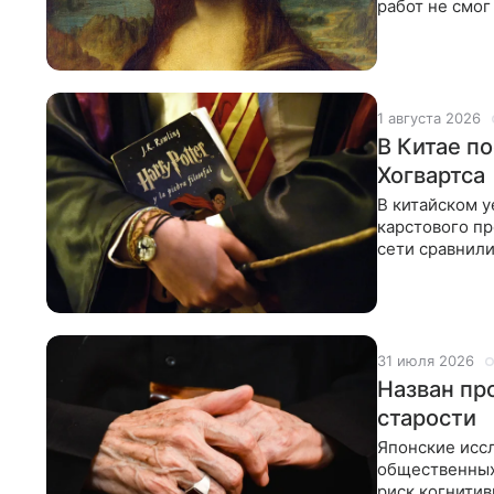
работ не смо
Новости. Ист
1 августа 2026
В Китае п
Хогвартса
В китайском 
карстового п
сети сравнили
частью
31 июля 2026
Назван пр
старости
Японские иссл
общественных
риск когнити