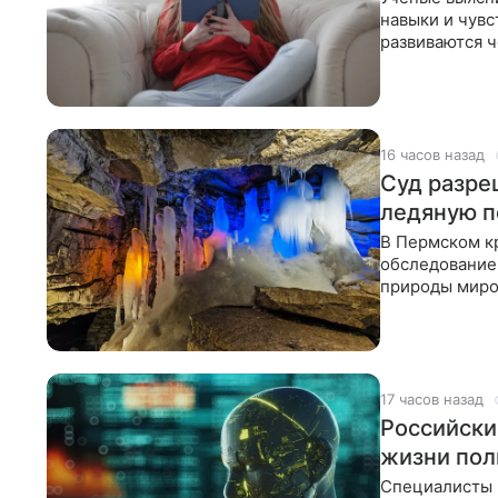
навыки и чувс
развиваются ч
Новое исслед
16 часов назад
Суд разре
ледяную 
В Пермском к
обследование
природы миро
тысяч человек
17 часов назад
Российски
жизни пол
Специалисты 