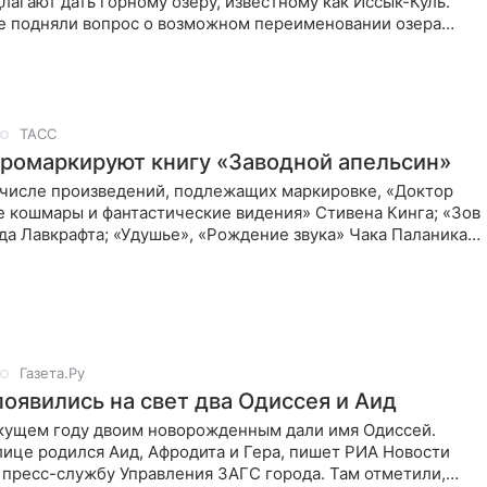
лагают дать горному озеру, известному как Иссык-Куль.
е подняли вопрос о возможном переименовании озера
б этом
ТАСС
промаркируют книгу «Заводной апельсин»
в числе произведений, подлежащих маркировке, «Доктор
е кошмары и фантастические видения» Стивена Кинга; «Зов
да Лавкрафта; «Удушье», «Рождение звука» Чака Паланика,
Газета.Ру
появились на свет два Одиссея и Аид
екущем году двоим новорожденным дали имя Одиссей.
лице родился Аид, Афродита и Гера, пишет РИА Новости
 пресс-службу Управления ЗАГС города. Там отметили,