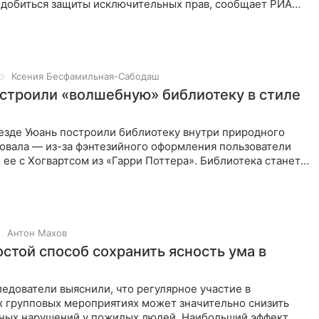
г добиться защиты исключительных прав, сообщает РИА
ец
Ксения Бесфамильная-Сабодаш
остроили «волшебную» библиотеку в стиле
уезде Уюань построили библиотеку внутри природного
ровала — из-за фэнтезийного оформления пользователи
 ее с Хогвартсом из «Гарри Поттера». Библиотека станет
Антон Махов
остой способ сохранить ясность ума в
едователи выяснили, что регулярное участие в
 групповых мероприятиях может значительно снизить
вных нарушений у пожилых людей. Наибольший эффект