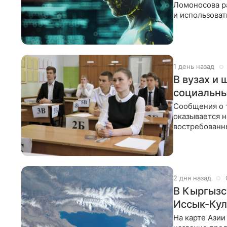
Ломоносова р
и использова
при длительн
1 день назад
В вузах и 
социальн
Сообщения о т
оказывается 
востребованн
единого экзам
2 дня назад
В Кыргызс
Иссык-Кул
На карте Ази