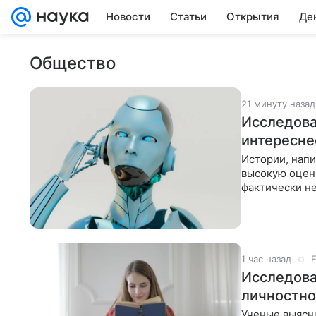
Новости
Статьи
Открытия
Де
Общество
21 минуту назад
Исследова
интересне
Истории, нап
высокую оценк
фактически не
1 час назад
Исследова
личностно
Ученые выясни