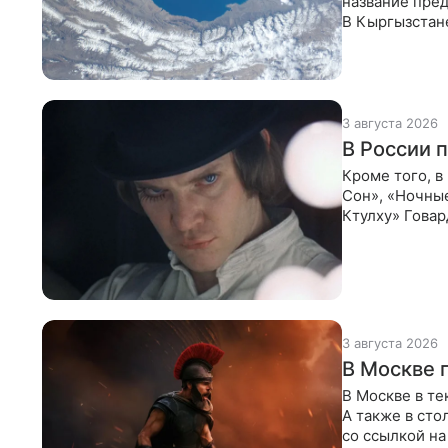
название пред
В Кыргызстан
Иссык-Куль. О
3 августа 2026
В России 
Кроме того, 
Сон», «Ночны
Ктулху» Говар
а также
3 августа 2026
В Москве 
В Москве в т
А также в сто
со ссылкой на