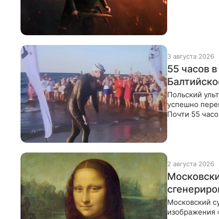
что москвичи
3 августа 2026
55 часов 
Балтийско
Польский уль
успешно пере
Почти 55 часо
160 км
2 августа 2026
Московски
сгенериро
Московский с
изображения «