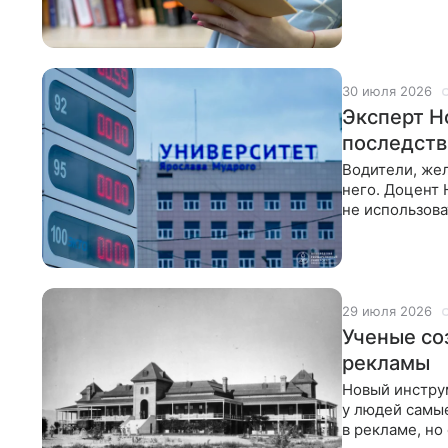
кафедры
30 июля 2026
Эксперт Н
последств
Водители, жел
него. Доцент 
не использова
сомнения
29 июля 2026
Ученые со
рекламы
Новый инструм
у людей самы
в рекламе, но