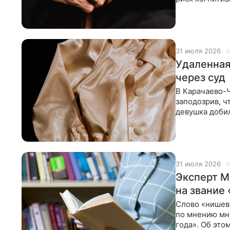
наблюдается 
31 июля 2026
Удаленная
через суд
В Карачаево-
заподозрив, ч
девушка добил
что никакой 
31 июля 2026
Эксперт М
на звание 
Слово «нишев
по мнению мн
года». Об эт