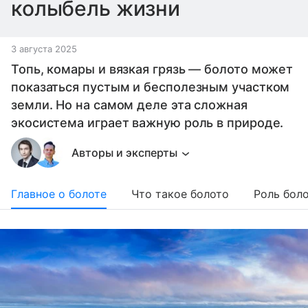
колыбель жизни
3 августа 2025
Топь, комары и вязкая грязь ― болото может
показаться пустым и бесполезным участком
земли. Но на самом деле эта сложная
экосистема играет важную роль в природе.
Авторы и эксперты
Главное о болоте
Что такое болото
Роль боло