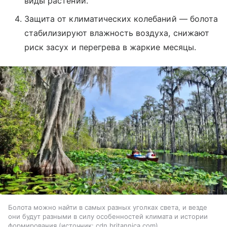
виды растений.
Защита от климатических колебаний — болота
стабилизируют влажность воздуха, снижают
риск засух и перегрева в жаркие месяцы.
Болота можно найти в самых разных уголках света, и везде
они будут разными в силу особенностей климата и истории
формирования
источник:
cdn.britannica.com