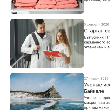
выделяются п
5 февраля 2026
Стартап с
Выпускник ТГ
карманного а
экзаменам и а
проверенным
27 января 2026
Ученые ис
Байкале
Ученые вперв
микропластика
причем макси