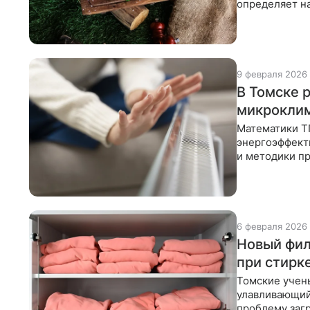
определяет н
проект даст
9 февраля 2026
В Томске 
микроклим
Математики Т
энергоэффект
и методики п
температуру 
6 февраля 2026
Новый фил
при стирк
Томские учен
улавливающий
проблему заг