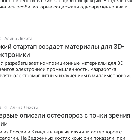
собен переносить семь клещевых инфекций. В отдельных
ечались особи, которые содержали одновременно два и
а.
Алина Лихота
кий стартап создает материалы для 3D-
ектроники
ГУ разрабатывает композиционные материалы для 3D-
нентов электронной промышленности. Разработка
авлять электромагнитным излучением в миллиметровом
о критически
6
Алина Лихота
ервые описали остеопороз с точки зрения
гии
 из России и Канады впервые изучили остеопороз с
алогии. На бедренных костях крыс они показали: при