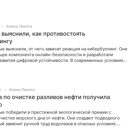
а нижней кромке
Алина Лихота
 выяснили, как противостоять
ингу
е выяснили, от чего зависит реакция на кибербуллинг. Они
ыре компонента онлайн-безопасности и разработали
азвития цифровой устойчивости. В современных условиях,
5
Алина Лихота
а по очистке разливов нефти получила
ю
ые победили в престижной экологической премии с
чистке морского дна от нефти. Они создают подводного
ый заменит ручной труд водолазов в опасных условиях.