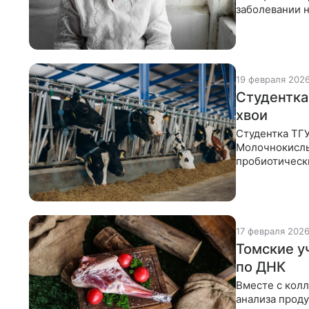
заболевании н
химический
19 февраля 202
Студентка
хвои
Студентка ТГУ
Молочнокислы
пробиотическ
репродуктивн
17 февраля 202
Томские у
по ДНК
Вместе с кол
анализа проду