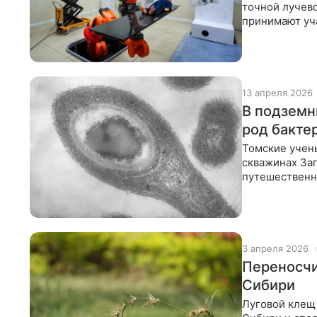
точной лучево
принимают уча
уникальные
13 апреля 2026
В подземн
род бакте
Томские учен
скважинах За
путешественни
лет. Об этом
3 апреля 2026
Переносчи
Сибири
Луговой клещ