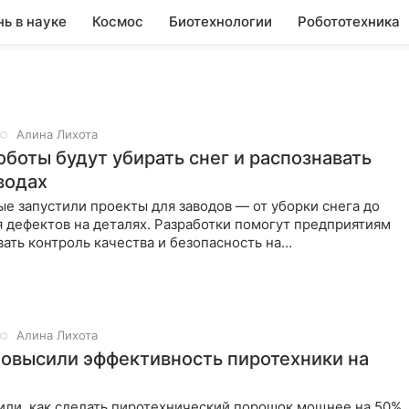
нь в науке
Космос
Биотехнологии
Робототехника
Алина Лихота
оботы будут убирать снег и распознавать
водах
е запустили проекты для заводов — от уборки снега до
 дефектов на деталях. Разработки помогут предприятиям
ать контроль качества и безопасность на
нных
Алина Лихота
повысили эффективность пиротехники на
или, как сделать пиротехнический порошок мощнее на 50%