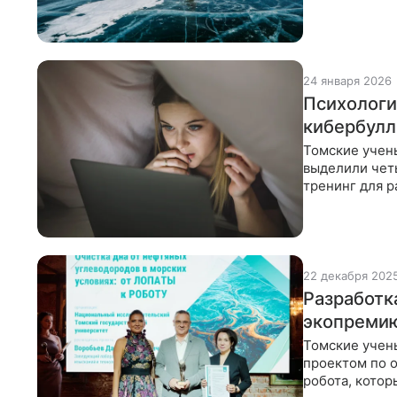
обнаружена н
24 января 2026
Психологи
кибербулл
Томские учены
выделили чет
тренинг для р
когда
22 декабря 202
Разработк
экопреми
Томские учен
проектом по о
робота, котор