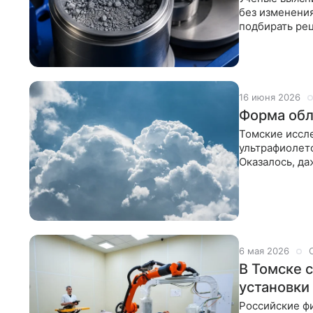
без изменения
подбирать рец
16 июня 2026
Форма обл
Томские иссле
ультрафиолет
Оказалось, да
параметра — 
6 мая 2026
В Томске 
установки
Российские ф