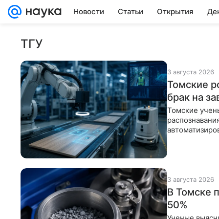
Новости
Статьи
Открытия
Де
ТГУ
3 августа 2026
Томские р
брак на за
Томские учены
распознавания
автоматизиров
производстве
3 августа 2026
В Томске 
50%
Ученые выясн