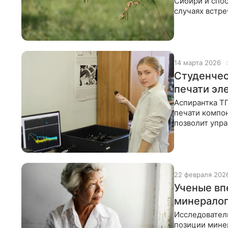
Сибири и спо
случаях встр
более патоген
14 марта 2026
Студенчес
печати эл
Аспирантка Т
печати компо
позволит упр
диапазоне, чт
22 февраля 202
Ученые вп
минерало
Исследователи
позиции минер