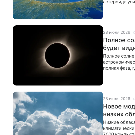
астероида уси
глобальные п
28 июля 2026
Полное со
будет вид
Полное солнеч
астрономичес
полная фаза, 
увидят частно
28 июля 2026
Новое мод
низких об
Низкие облак
климатически
7000 компьюте