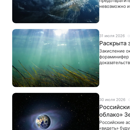
предотвратить
невозможно и
магнитный по
31 июля 2026
Раскрыта 
Закисление о
фораминифер 
доказательств
кальция в
30 июля 2026
Российски
облако» З
Российские а
«видеть» буд