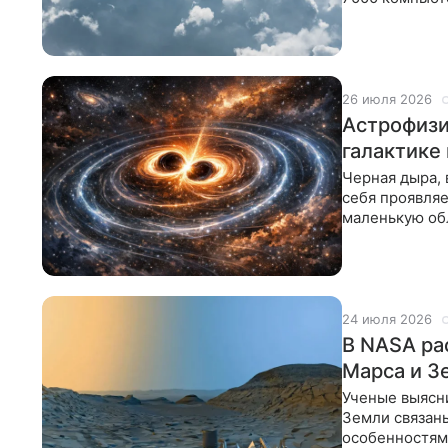
концентрации
26 июля 2026
Астрофизи
галактике
Черная дыра,
себя проявляе
маленькую об
24 июля 2026
В NASA ра
Марса и З
Ученые выясн
Земли связаны
особенностями