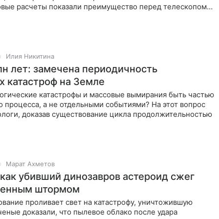
овые расчеты показали преимущество перед телескопом
ределили
Илия Никитина
млн лет: замечена периодичность
х катастроф на Земле
логические катастрофы и массовые вымирания быть частью
 процесса, а не отдельными событиями? На этот вопрос
еологи, доказав существование цикла продолжительностью
Марат Ахметов
 как убивший динозавров астероид сжег
ненным штормом
ование проливает свет на катастрофу, уничтожившую
ченые доказали, что пылевое облако после удара