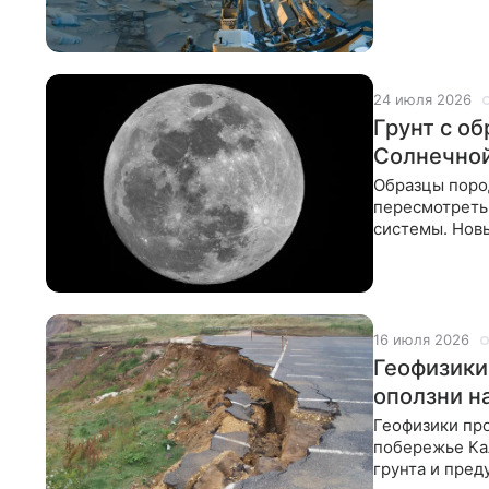
какому вывод
24 июля 2026
Грунт с о
Солнечно
Образцы поро
пересмотреть
системы. Нов
длилась знач
16 июля 2026
Геофизики
оползни н
Геофизики пр
побережье Ка
грунта и пред