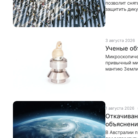
позволит снят
защитить дику
3 августа 2026
Ученые об
Микроскопиче
привычный ми
мантию Земли.
нагрузках уто
1 августа 2026
Откачиван
объяснени
В Австралии 