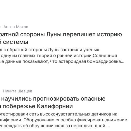
у пришли
Антон Махов
братной стороны Луны перепишет историю
й системы
д с обратной стороны Луны заставили ученых
 одну из главных теорий о ранней истории Солнечной
ые данные показывают, что астероидная бомбардировка
ительно дольше,
Никита Шевцев
 научились прогнозировать опасные
а побережье Калифорнии
отестировали сеть высокочувствительных датчиков на
лифорнии. Оборудование способно фиксировать движение
упреждать об обрушении скал за несколько дней.