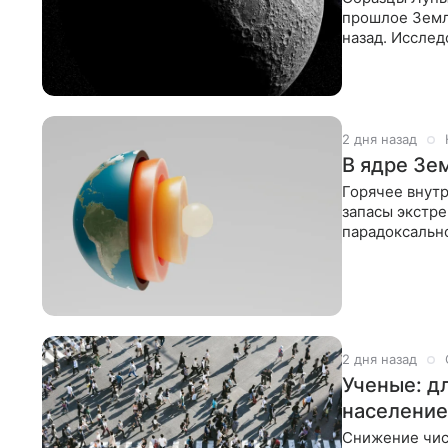
прошлое Земли
назад. Исслед
серой и
2 дня назад
В ядре Зе
Горячее внут
запасы экстр
парадоксально
университета
2 дня назад
Ученые: д
население
Снижение числ