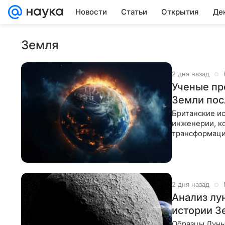
Новости
Статьи
Открытия
Де
Земля
2 дня назад
Ученые пр
Земли пос
Британские и
инженерии, к
трансформаци
Солнца подойд
2 дня назад
Анализ лу
истории З
Образцы Луны