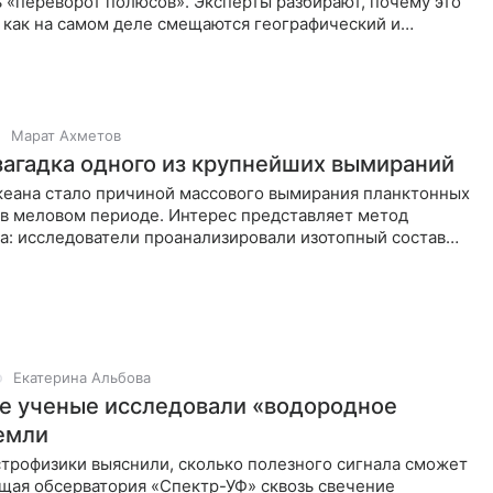
 «переворот полюсов». Эксперты разбирают, почему это
 как на самом деле смещаются географический и
люса планеты.
Марат Ахметов
загадка одного из крупнейших вымираний
кеана стало причиной массового вымирания планктонных
в меловом периоде. Интерес представляет метод
а: исследователи проанализировали изотопный состав
Екатерина Альбова
е ученые исследовали «водородное
емли
строфизики выяснили, сколько полезного сигнала сможет
ущая обсерватория «Спектр-УФ» сквозь свечение