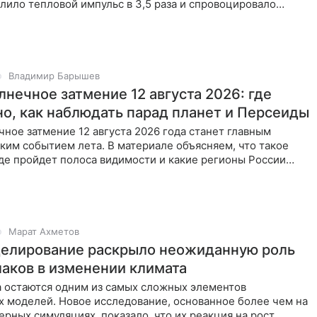
лило тепловой импульс в 3,5 раза и спровоцировало
ожары.
Владимир Барышев
лнечное затмение 12 августа 2026: где
но, как наблюдать парад планет и Персеиды
ное затмение 12 августа 2026 года станет главным
ким событием лета. В материале объясняем, что такое
где пройдет полоса видимости и какие регионы России
е
Марат Ахметов
елирование раскрыло неожиданную роль
лаков в изменении климата
а остаются одним из самых сложных элементов
х моделей. Новое исследование, основанное более чем на
рных симуляциях, показало, что их реакция на рост