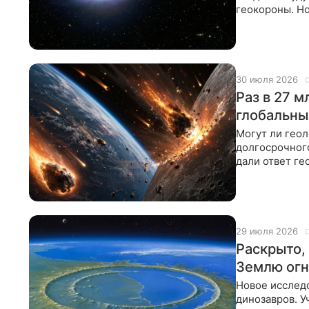
геокороны. Н
«Хаббл» и оп
30 июля 2026
Раз в 27 
глобальны
Могут ли гео
долгосрочного
дали ответ г
29 июля 2026
Раскрыто,
Землю ог
Новое исслед
динозавров. У