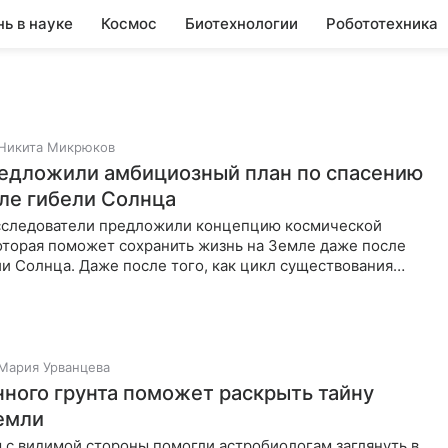
нь в науке
Космос
Биотехнологии
Робототехника
Никита Микрюков
едложили амбициозный план по спасению
ле гибели Солнца
сследователи предложили концепцию космической
оторая поможет сохранить жизнь на Земле даже после
и Солнца. Даже после того, как цикл существования
ет к концу,
Мария Урванцева
нного грунта поможет раскрыть тайну
емли
 с видимой стороны помогли астробиологам заглянуть в